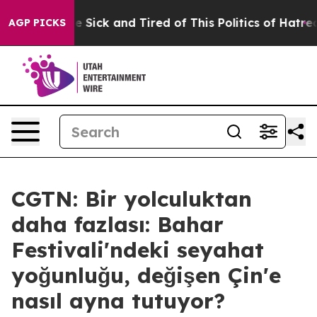
ople Are Sick and Tired of This Politics of Hatred”
The
AGP PICKS
CGTN: Bir yolculuktan
daha fazlası: Bahar
Festivali'ndeki seyahat
yoğunluğu, değişen Çin'e
nasıl ayna tutuyor?